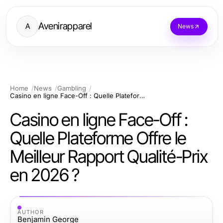
Avenirapparel
A
News
Home
News
Gambling
Casino en ligne Face-Off : Quelle Plateforme Offre le Meilleur Rapport Qualité-Prix en 2026 ?
Casino en ligne Face-Off :
Quelle Plateforme Offre le
Meilleur Rapport Qualité-Prix
en 2026 ?
AUTHOR
Benjamin George