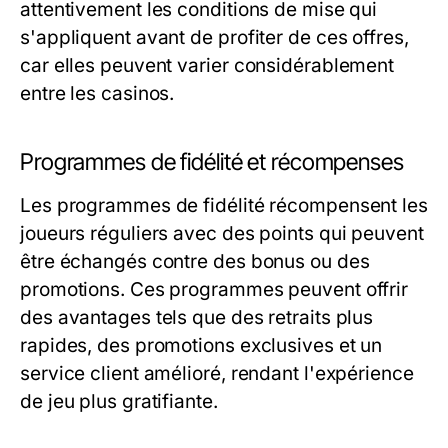
attentivement les conditions de mise qui
s'appliquent avant de profiter de ces offres,
car elles peuvent varier considérablement
entre les casinos.
Programmes de fidélité et récompenses
Les programmes de fidélité récompensent les
joueurs réguliers avec des points qui peuvent
être échangés contre des bonus ou des
promotions. Ces programmes peuvent offrir
des avantages tels que des retraits plus
rapides, des promotions exclusives et un
service client amélioré, rendant l'expérience
de jeu plus gratifiante.