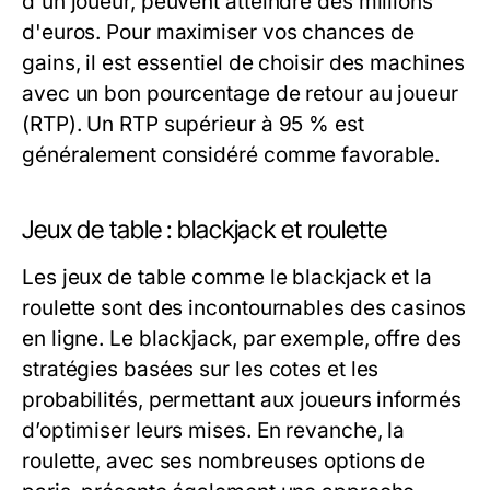
d'un joueur, peuvent atteindre des millions
d'euros. Pour maximiser vos chances de
gains, il est essentiel de choisir des machines
avec un bon pourcentage de retour au joueur
(RTP). Un RTP supérieur à 95 % est
généralement considéré comme favorable.
Jeux de table : blackjack et roulette
Les jeux de table comme le blackjack et la
roulette sont des incontournables des casinos
en ligne. Le blackjack, par exemple, offre des
stratégies basées sur les cotes et les
probabilités, permettant aux joueurs informés
d’optimiser leurs mises. En revanche, la
roulette, avec ses nombreuses options de