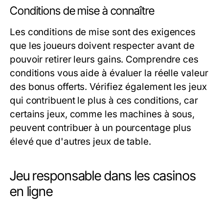
Conditions de mise à connaître
Les conditions de mise sont des exigences
que les joueurs doivent respecter avant de
pouvoir retirer leurs gains. Comprendre ces
conditions vous aide à évaluer la réelle valeur
des bonus offerts. Vérifiez également les jeux
qui contribuent le plus à ces conditions, car
certains jeux, comme les machines à sous,
peuvent contribuer à un pourcentage plus
élevé que d'autres jeux de table.
Jeu responsable dans les casinos
en ligne