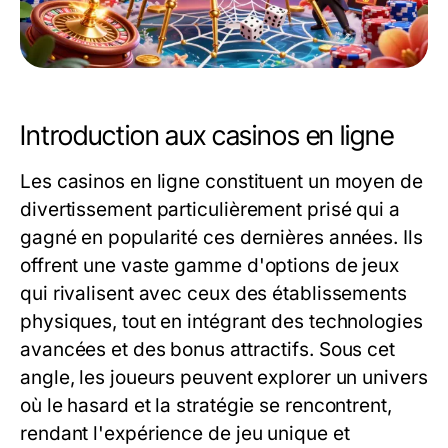
Introduction aux casinos en ligne
Les casinos en ligne constituent un moyen de
divertissement particulièrement prisé qui a
gagné en popularité ces dernières années. Ils
offrent une vaste gamme d'options de jeux
qui rivalisent avec ceux des établissements
physiques, tout en intégrant des technologies
avancées et des bonus attractifs. Sous cet
angle, les joueurs peuvent explorer un univers
où le hasard et la stratégie se rencontrent,
rendant l'expérience de jeu unique et