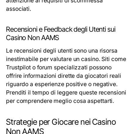
attenzione ai requisiti di scommessa
associati.
Recensioni e Feedback degli Utenti sui
Casino Non AAMS
Le recensioni degli utenti sono una risorsa
inestimabile per valutare un casino. Siti come
Trustpilot o forum specializzati possono
offrire informazioni dirette da giocatori reali
riguardo a esperienze positive o negative.
Prenditi il tempo di leggere queste recensioni
per comprendere meglio cosa aspettarti.
Strategie per Giocare nei Casino
Non AAMS