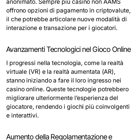
anonimato. Sempre più casino non AAMS
offrono opzioni di pagamento in criptovalute,
il che potrebbe articolare nuove modalità di
interazione e transazione per i giocatori.
Avanzamenti Tecnologici nel Gioco Online
I progressi nella tecnologia, come la realtà
virtuale (VR) e la realtà aumentata (AR),
stanno iniziando a fare il loro ingresso nei
casino online. Queste tecnologie potrebbero
migliorare ulteriormente l’esperienza del
giocatore, rendendo i giochi più coinvolgenti
e interattivi.
Aumento della Regolamentazione e