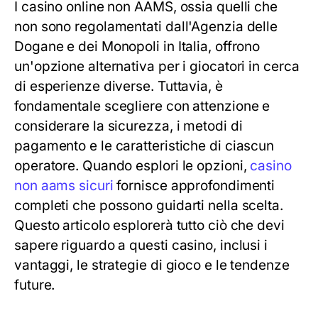
I casino online non AAMS, ossia quelli che
non sono regolamentati dall'Agenzia delle
Dogane e dei Monopoli in Italia, offrono
un'opzione alternativa per i giocatori in cerca
di esperienze diverse. Tuttavia, è
fondamentale scegliere con attenzione e
considerare la sicurezza, i metodi di
pagamento e le caratteristiche di ciascun
operatore. Quando esplori le opzioni,
casino
non aams sicuri
fornisce approfondimenti
completi che possono guidarti nella scelta.
Questo articolo esplorerà tutto ciò che devi
sapere riguardo a questi casino, inclusi i
vantaggi, le strategie di gioco e le tendenze
future.