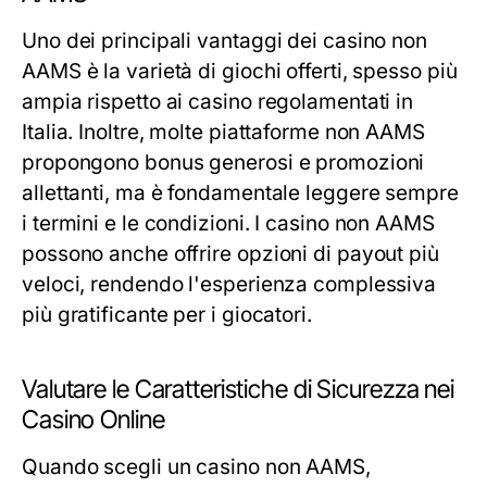
Uno dei principali vantaggi dei casino non
AAMS è la varietà di giochi offerti, spesso più
ampia rispetto ai casino regolamentati in
Italia. Inoltre, molte piattaforme non AAMS
propongono bonus generosi e promozioni
allettanti, ma è fondamentale leggere sempre
i termini e le condizioni. I casino non AAMS
possono anche offrire opzioni di payout più
veloci, rendendo l'esperienza complessiva
più gratificante per i giocatori.
Valutare le Caratteristiche di Sicurezza nei
Casino Online
Quando scegli un casino non AAMS,