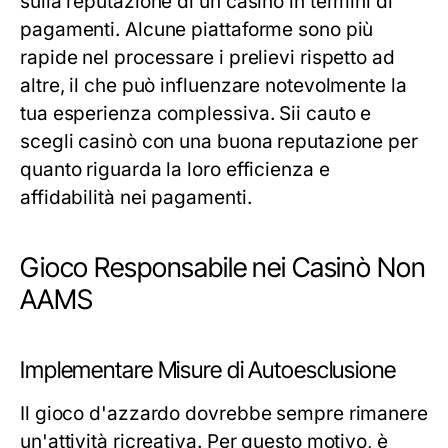
sulla reputazione di un casinò in termini di
pagamenti. Alcune piattaforme sono più
rapide nel processare i prelievi rispetto ad
altre, il che può influenzare notevolmente la
tua esperienza complessiva. Sii cauto e
scegli casinò con una buona reputazione per
quanto riguarda la loro efficienza e
affidabilità nei pagamenti.
Gioco Responsabile nei Casinò Non
AAMS
Implementare Misure di Autoesclusione
Il gioco d'azzardo dovrebbe sempre rimanere
un'attività ricreativa. Per questo motivo, è