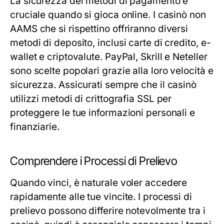
La sicurezza dei metodi di pagamento è
cruciale quando si gioca online. I casinò non
AAMS che si rispettino offriranno diversi
metodi di deposito, inclusi carte di credito, e-
wallet e criptovalute. PayPal, Skrill e Neteller
sono scelte popolari grazie alla loro velocità e
sicurezza. Assicurati sempre che il casinò
utilizzi metodi di crittografia SSL per
proteggere le tue informazioni personali e
finanziarie.
Comprendere i Processi di Prelievo
Quando vinci, è naturale voler accedere
rapidamente alle tue vincite. I processi di
prelievo possono differire notevolmente tra i