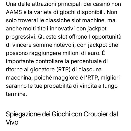
Una delle attrazioni principali dei casinò non
AAMS è la varietà di giochi disponibili. Non
solo troverai le classiche slot machine, ma
anche molti titoli innovativi con jackpot
progressivi. Queste slot offrono l'opportunità
di vincere somme notevoli, con jackpot che
possono raggiungere milioni di euro. È
importante controllare la percentuale di
ritorno al giocatore (RTP) di ciascuna
macchina, poiché maggiore è l'RTP, migliori
saranno le tue probabilità di vincita a lungo
termine.
Spiegazione dei Giochi con Croupier dal
Vivo