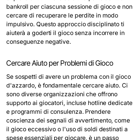
bankroll per ciascuna sessione di gioco e non
cercare di recuperare le perdite in modo
impulsivo. Questo approccio disciplinato ti
aiuterà a goderti il gioco senza incorrere in
conseguenze negative.
Cercare Aiuto per Problemi di Gioco
Se sospetti di avere un problema con il gioco
d'azzardo, è fondamentale cercare aiuto. Ci
sono diverse organizzazioni che offrono
supporto ai giocatori, incluse hotline dedicate
e programmi di consulenza. Prendere
coscienza dei segnali di avvertimento, come
il gioco eccessivo o l'uso di soldi destinati a
spese essenziali per giocare, è un passo