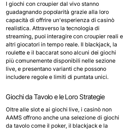
I giochi con croupier dal vivo stanno
guadagnando popolarità grazie alla loro
capacità di offrire un'esperienza di casinò
realistica. Attraverso la tecnologia di
streaming, puoi interagire con croupier reali e
altri giocatori in tempo reale. Il blackjack, la
roulette e il baccarat sono alcuni dei giochi
più comunemente disponibili nelle sezione
live, e presentano varianti che possono
includere regole e limiti di puntata unici.
Giochi da Tavolo e le Loro Strategie
Oltre alle slot e ai giochi live, i casinò non
AAMS offrono anche una selezione di giochi
da tavolo come il poker, il blackjack e la