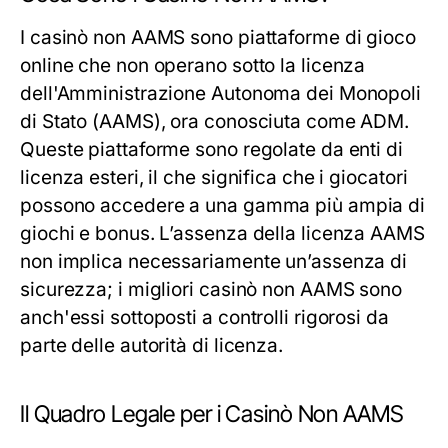
I casinò non AAMS sono piattaforme di gioco
online che non operano sotto la licenza
dell'Amministrazione Autonoma dei Monopoli
di Stato (AAMS), ora conosciuta come ADM.
Queste piattaforme sono regolate da enti di
licenza esteri, il che significa che i giocatori
possono accedere a una gamma più ampia di
giochi e bonus. L’assenza della licenza AAMS
non implica necessariamente un’assenza di
sicurezza; i migliori casinò non AAMS sono
anch'essi sottoposti a controlli rigorosi da
parte delle autorità di licenza.
Il Quadro Legale per i Casinò Non AAMS