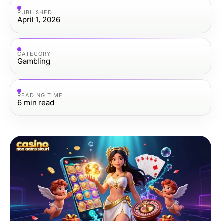
PUBLISHED
April 1, 2026
CATEGORY
Gambling
READING TIME
6
min read