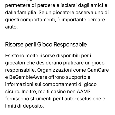
permettere di perdere e isolarsi dagli amici e
dalla famiglia. Se un giocatore osserva uno di
questi comportamenti, è importante cercare
aiuto.
Risorse per il Gioco Responsabile
Esistono molte risorse disponibili per i
giocatori che desiderano praticare un gioco
responsabile. Organizzazioni come GamCare
e BeGambleAware offrono supporto e
informazioni sui comportamenti di gioco
sicuro. Inoltre, molti casinò non AAMS
forniscono strumenti per l'auto-esclusione e
limiti di deposito.