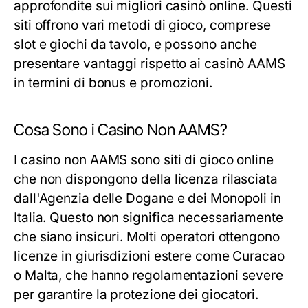
approfondite sui migliori casinò online. Questi
siti offrono vari metodi di gioco, comprese
slot e giochi da tavolo, e possono anche
presentare vantaggi rispetto ai casinò AAMS
in termini di bonus e promozioni.
Cosa Sono i Casino Non AAMS?
I casino non AAMS sono siti di gioco online
che non dispongono della licenza rilasciata
dall'Agenzia delle Dogane e dei Monopoli in
Italia. Questo non significa necessariamente
che siano insicuri. Molti operatori ottengono
licenze in giurisdizioni estere come Curacao
o Malta, che hanno regolamentazioni severe
per garantire la protezione dei giocatori.