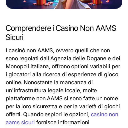
Comprendere i Casino Non AAMS
Sicuri
I casinò non AAMS, ovvero quelli che non
sono regolati dall'Agenzia delle Dogane e dei
Monopoli italiana, offrono optioni variabili per
i giocatori alla ricerca di esperienze di gioco
online. Nonostante la mancanza di
un'infrastruttura legale locale, molte
piattaforme non AAMS si sono fatte un nome
per la loro sicurezza e per la varietà di giochi
offerti. Quando esplori le opzioni,
casino non
aams sicuri
fornisce informazioni