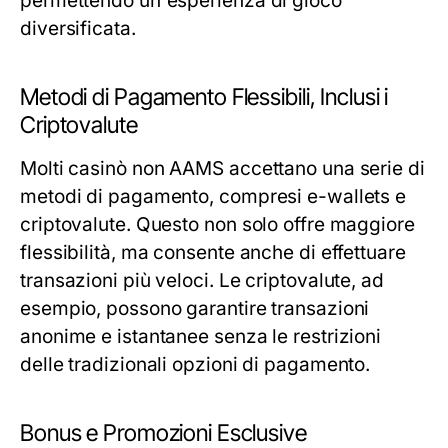
permettendo un'esperienza di gioco
diversificata.
Metodi di Pagamento Flessibili, Inclusi i
Criptovalute
Molti casinò non AAMS accettano una serie di
metodi di pagamento, compresi e-wallets e
criptovalute. Questo non solo offre maggiore
flessibilità, ma consente anche di effettuare
transazioni più veloci. Le criptovalute, ad
esempio, possono garantire transazioni
anonime e istantanee senza le restrizioni
delle tradizionali opzioni di pagamento.
Bonus e Promozioni Esclusive