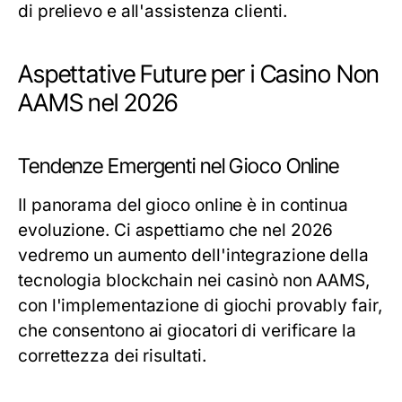
di prelievo e all'assistenza clienti.
Aspettative Future per i Casino Non
AAMS nel 2026
Tendenze Emergenti nel Gioco Online
Il panorama del gioco online è in continua
evoluzione. Ci aspettiamo che nel 2026
vedremo un aumento dell'integrazione della
tecnologia blockchain nei casinò non AAMS,
con l'implementazione di giochi provably fair,
che consentono ai giocatori di verificare la
correttezza dei risultati.