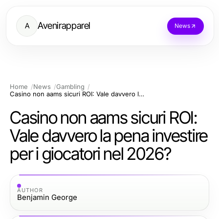
Avenirapparel
A
News
Home
News
Gambling
Casino non aams sicuri ROI: Vale davvero la pena investire per i giocatori nel 2026?
Casino non aams sicuri ROI:
Vale davvero la pena investire
per i giocatori nel 2026?
AUTHOR
Benjamin George