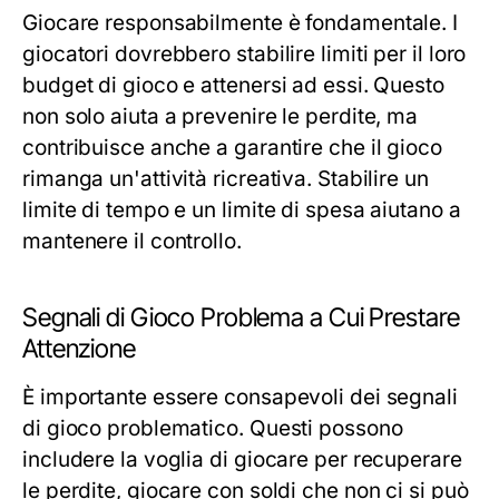
Giocare responsabilmente è fondamentale. I
giocatori dovrebbero stabilire limiti per il loro
budget di gioco e attenersi ad essi. Questo
non solo aiuta a prevenire le perdite, ma
contribuisce anche a garantire che il gioco
rimanga un'attività ricreativa. Stabilire un
limite di tempo e un limite di spesa aiutano a
mantenere il controllo.
Segnali di Gioco Problema a Cui Prestare
Attenzione
È importante essere consapevoli dei segnali
di gioco problematico. Questi possono
includere la voglia di giocare per recuperare
le perdite, giocare con soldi che non ci si può