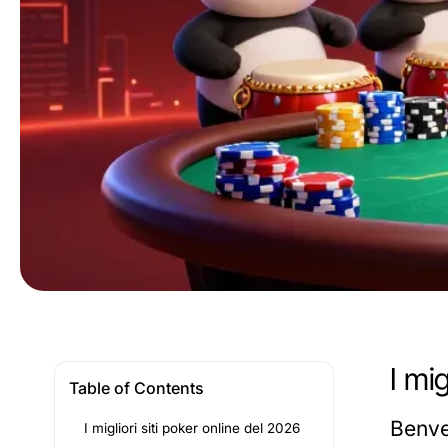
I mi
Table of Contents
Benve
I migliori siti poker online del 2026