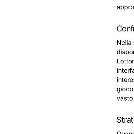
approf
Confr
Nella 
dispo
Lotto
interf
inter
gioco 
vasto 
Strat
Quando