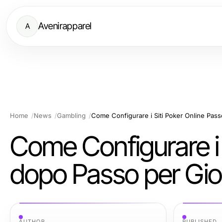
Avenirapparel
A
Home
News
Gambling
Come Configurare i 
dopo Passo per Gio
AUTHOR
PUBLISHED