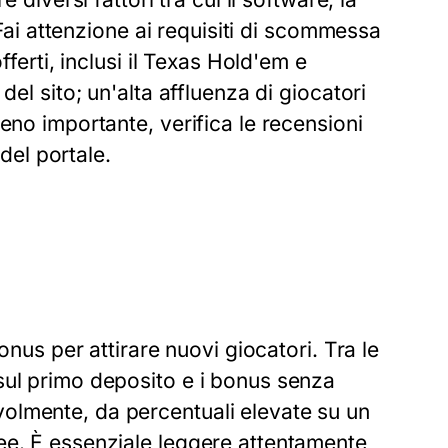
 Fai attenzione ai requisiti di scommessa
fferti, inclusi il Texas Hold'em e
del sito; un'alta affluenza di giocatori
eno importante, verifica le recensioni
 del portale.
onus per attirare nuovi giocatori. Tra le
sul primo deposito e i bonus senza
olmente, da percentuali elevate su un
ee. È essenziale leggere attentamente