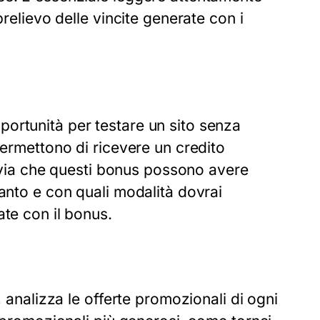
prelievo delle vincite generate con i
ortunità per testare un sito senza
permettono di ricevere un credito
ttavia che questi bonus possono avere
anto e con quali modalità dovrai
ate con il bonus.
, analizza le offerte promozionali di ogni