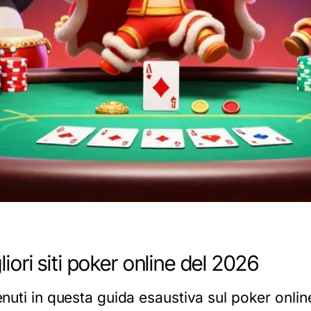
gliori siti poker online del 2026
nuti in questa guida esaustiva sul poker onli