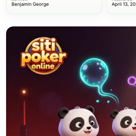
Benjamin George
April 13, 2