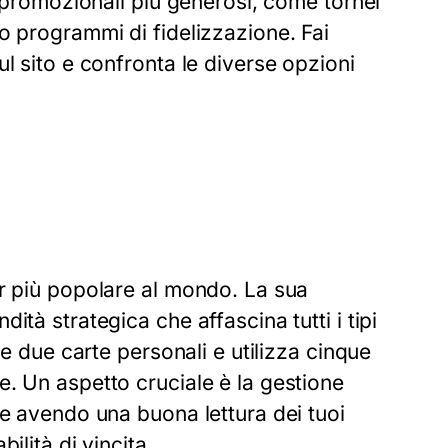
i promozionali più generosi, come tornei
o programmi di fidelizzazione. Fai
l sito e confronta le diverse opzioni
er più popolare al mondo. La sua
tà strategica che affascina tutti i tipi
ve due carte personali e utilizza cinque
. Un aspetto cruciale è la gestione
 e avendo una buona lettura dei tuoi
ilità di vincita.