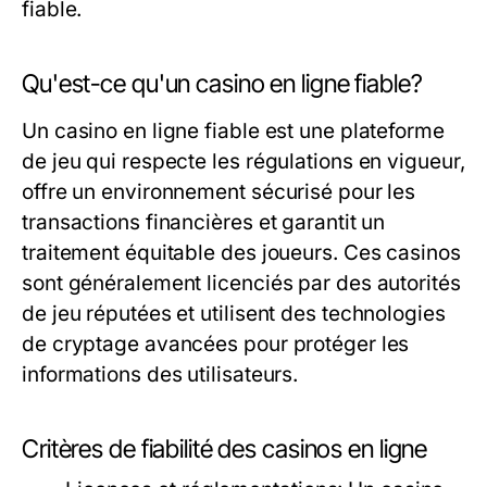
fiable.
Qu'est-ce qu'un casino en ligne fiable?
Un casino en ligne fiable est une plateforme
de jeu qui respecte les régulations en vigueur,
offre un environnement sécurisé pour les
transactions financières et garantit un
traitement équitable des joueurs. Ces casinos
sont généralement licenciés par des autorités
de jeu réputées et utilisent des technologies
de cryptage avancées pour protéger les
informations des utilisateurs.
Critères de fiabilité des casinos en ligne