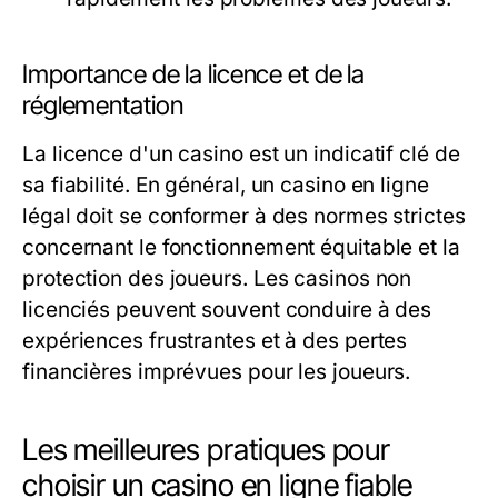
Importance de la licence et de la
réglementation
La licence d'un casino est un indicatif clé de
sa fiabilité. En général, un casino en ligne
légal doit se conformer à des normes strictes
concernant le fonctionnement équitable et la
protection des joueurs. Les casinos non
licenciés peuvent souvent conduire à des
expériences frustrantes et à des pertes
financières imprévues pour les joueurs.
Les meilleures pratiques pour
choisir un casino en ligne fiable