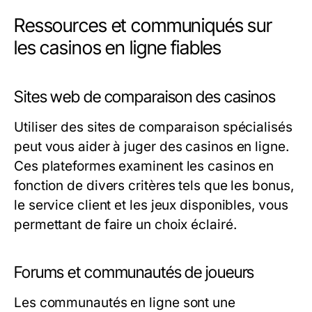
Ressources et communiqués sur
les casinos en ligne fiables
Sites web de comparaison des casinos
Utiliser des sites de comparaison spécialisés
peut vous aider à juger des casinos en ligne.
Ces plateformes examinent les casinos en
fonction de divers critères tels que les bonus,
le service client et les jeux disponibles, vous
permettant de faire un choix éclairé.
Forums et communautés de joueurs
Les communautés en ligne sont une