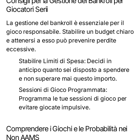
Consigli per la Gestione del Bankroll per
Giocatori Serii
La gestione del bankroll è essenziale per il
gioco responsabile. Stabilire un budget chiaro
e attenersi a esso può prevenire perdite
eccessive.
Stabilire Limiti di Spesa:
Decidi in
anticipo quanto sei disposto a spendere
e non superare mai questo importo.
Sessioni di Gioco Programmata:
Programma le tue sessioni di gioco per
evitare giocate impulsive.
Comprendere i Giochi e le Probabilità nei
Non AAMS