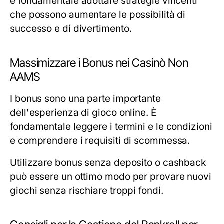
è fondamentale adottare strategie vincenti
che possono aumentare le possibilità di
successo e di divertimento.
Massimizzare i Bonus nei Casinò Non
AAMS
I bonus sono una parte importante
dell'esperienza di gioco online. È
fondamentale leggere i termini e le condizioni
e comprendere i requisiti di scommessa.
Utilizzare bonus senza deposito o cashback
può essere un ottimo modo per provare nuovi
giochi senza rischiare troppi fondi.