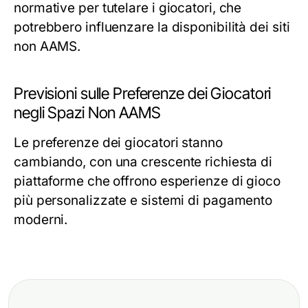
normative per tutelare i giocatori, che
potrebbero influenzare la disponibilità dei siti
non AAMS.
Previsioni sulle Preferenze dei Giocatori
negli Spazi Non AAMS
Le preferenze dei giocatori stanno
cambiando, con una crescente richiesta di
piattaforme che offrono esperienze di gioco
più personalizzate e sistemi di pagamento
moderni.