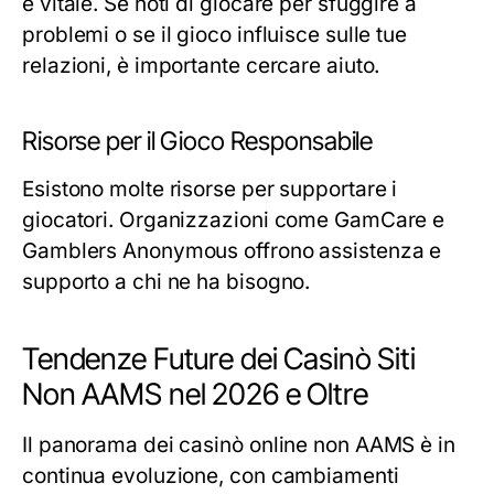
è vitale. Se noti di giocare per sfuggire a
problemi o se il gioco influisce sulle tue
relazioni, è importante cercare aiuto.
Risorse per il Gioco Responsabile
Esistono molte risorse per supportare i
giocatori. Organizzazioni come GamCare e
Gamblers Anonymous offrono assistenza e
supporto a chi ne ha bisogno.
Tendenze Future dei Casinò Siti
Non AAMS nel 2026 e Oltre
Il panorama dei casinò online non AAMS è in
continua evoluzione, con cambiamenti