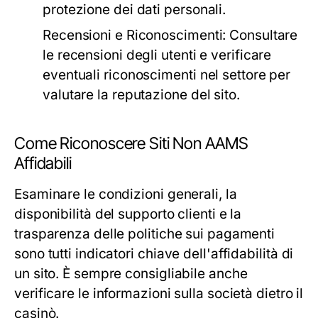
protezione dei dati personali.
Recensioni e Riconoscimenti:
Consultare
le recensioni degli utenti e verificare
eventuali riconoscimenti nel settore per
valutare la reputazione del sito.
Come Riconoscere Siti Non AAMS
Affidabili
Esaminare le condizioni generali, la
disponibilità del supporto clienti e la
trasparenza delle politiche sui pagamenti
sono tutti indicatori chiave dell'affidabilità di
un sito. È sempre consigliabile anche
verificare le informazioni sulla società dietro il
casinò.