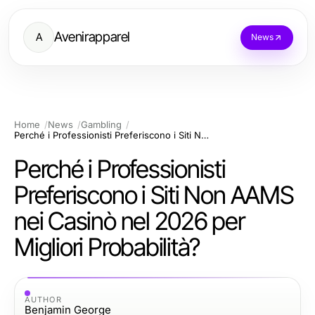
Avenirapparel
A
News
Home
News
Gambling
Perché i Professionisti Preferiscono i Siti Non AAMS nei Casinò nel 2026 per Migliori Probabilità?
Perché i Professionisti
Preferiscono i Siti Non AAMS
nei Casinò nel 2026 per
Migliori Probabilità?
AUTHOR
Benjamin George