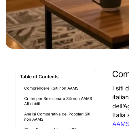
Comp
Table of Contents
I sit
Comprendere i Siti non AAMS
itali
Criteri per Selezionare Siti non AAMS
Affidabili
dell'
Itali
Analisi Comparativa dei Popolari Siti
non AAMS
AAM