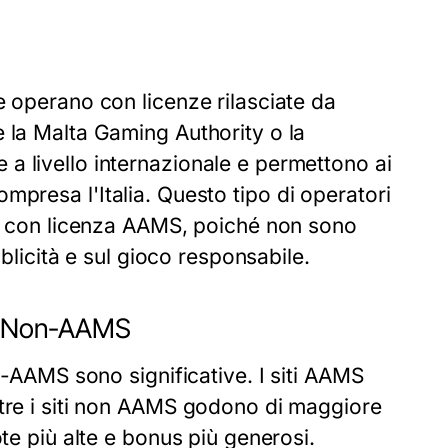
e operano con licenze rilasciate da
 la Malta Gaming Authority o la
a livello internazionale e permettono ai
 compresa l'Italia. Questo tipo di operatori
to con licenza AAMS, poiché non sono
bblicità e sul gioco responsabile.
 e Non-AAMS
on-AAMS sono significative. I siti AAMS
ntre i siti non AAMS godono di maggiore
te più alte e bonus più generosi.