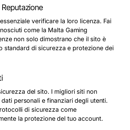
la Reputazione
essenziale verificare la loro licenza. Fai
iconosciuti come la Malta Gaming
nze non solo dimostrano che il sito è
 standard di sicurezza e protezione dei
i
urezza del sito. I migliori siti non
ati personali e finanziari degli utenti.
protocolli di sicurezza come
rmente la protezione del tuo account.