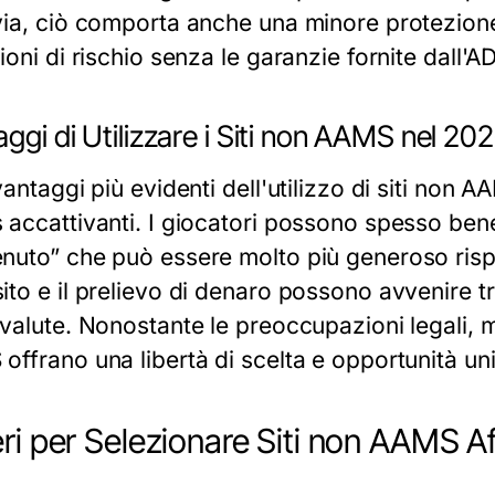
via, ciò comporta anche una minore protezione 
ioni di rischio senza le garanzie fornite dall'A
ggi di Utilizzare i Siti non AAMS nel 20
vantaggi più evidenti dell'utilizzo di siti non 
 accattivanti. I giocatori possono spesso bene
uto” che può essere molto più generoso rispett
to e il prelievo di denaro possono avvenire tr
valute. Nonostante le preoccupazioni legali, m
offrano una libertà di scelta e opportunità un
eri per Selezionare Siti non AAMS Aff