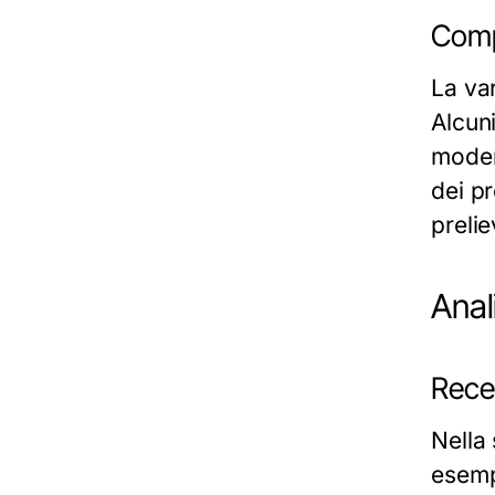
Comp
La va
Alcuni
modern
dei pr
prelie
Anal
Rece
Nella
esemp