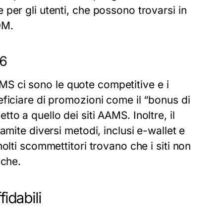
per gli utenti, che possono trovarsi in
DM.
26
AAMS ci sono le quote competitive e i
ficiare di promozioni come il “bonus di
o a quello dei siti AAMS. Inoltre, il
amite diversi metodi, inclusi e-wallet e
olti scommettitori trovano che i siti non
iche.
idabili