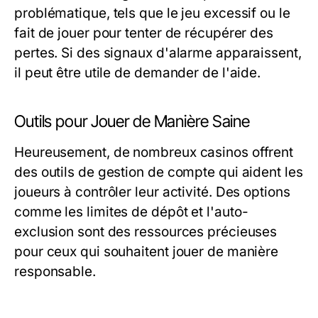
problématique, tels que le jeu excessif ou le
fait de jouer pour tenter de récupérer des
pertes. Si des signaux d'alarme apparaissent,
il peut être utile de demander de l'aide.
Outils pour Jouer de Manière Saine
Heureusement, de nombreux casinos offrent
des outils de gestion de compte qui aident les
joueurs à contrôler leur activité. Des options
comme les limites de dépôt et l'auto-
exclusion sont des ressources précieuses
pour ceux qui souhaitent jouer de manière
responsable.