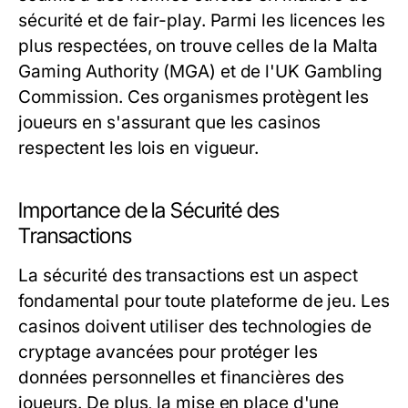
sécurité et de fair-play. Parmi les licences les
plus respectées, on trouve celles de la Malta
Gaming Authority (MGA) et de l'UK Gambling
Commission. Ces organismes protègent les
joueurs en s'assurant que les casinos
respectent les lois en vigueur.
Importance de la Sécurité des
Transactions
La sécurité des transactions est un aspect
fondamental pour toute plateforme de jeu. Les
casinos doivent utiliser des technologies de
cryptage avancées pour protéger les
données personnelles et financières des
joueurs. De plus, la mise en place d'une