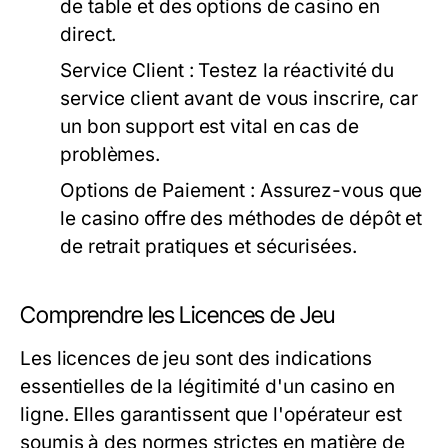
de table et des options de casino en
direct.
Service Client :
Testez la réactivité du
service client avant de vous inscrire, car
un bon support est vital en cas de
problèmes.
Options de Paiement :
Assurez-vous que
le casino offre des méthodes de dépôt et
de retrait pratiques et sécurisées.
Comprendre les Licences de Jeu
Les licences de jeu sont des indications
essentielles de la légitimité d'un casino en
ligne. Elles garantissent que l'opérateur est
soumis à des normes strictes en matière de