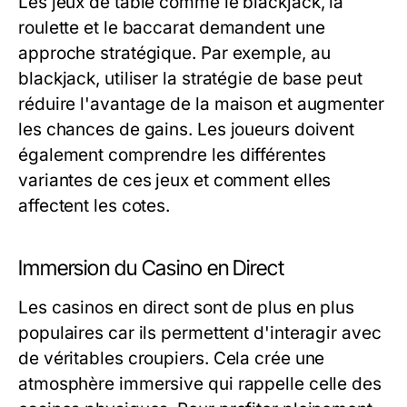
Les jeux de table comme le blackjack, la
roulette et le baccarat demandent une
approche stratégique. Par exemple, au
blackjack, utiliser la stratégie de base peut
réduire l'avantage de la maison et augmenter
les chances de gains. Les joueurs doivent
également comprendre les différentes
variantes de ces jeux et comment elles
affectent les cotes.
Immersion du Casino en Direct
Les casinos en direct sont de plus en plus
populaires car ils permettent d'interagir avec
de véritables croupiers. Cela crée une
atmosphère immersive qui rappelle celle des