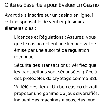
Critères Essentiels pour Évaluer un Casino
Avant de s'inscrire sur un casino en ligne, il
est indispensable de vérifier plusieurs
éléments clés :
Licences et Régulations :
Assurez-vous
que le casino détient une licence valide
émise par une autorité de régulation
reconnue.
Sécurité des Transactions :
Vérifiez que
les transactions sont sécurisées grâce à
des protocoles de cryptage comme SSL.
Variété des Jeux :
Un bon casino devrait
proposer une gamme de jeux diversifiés,
incluant des machines à sous, des jeux