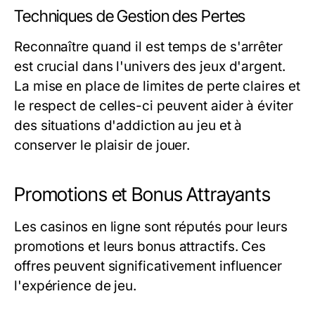
Techniques de Gestion des Pertes
Reconnaître quand il est temps de s'arrêter
est crucial dans l'univers des jeux d'argent.
La mise en place de limites de perte claires et
le respect de celles-ci peuvent aider à éviter
des situations d'addiction au jeu et à
conserver le plaisir de jouer.
Promotions et Bonus Attrayants
Les casinos en ligne sont réputés pour leurs
promotions et leurs bonus attractifs. Ces
offres peuvent significativement influencer
l'expérience de jeu.