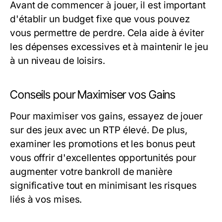
Avant de commencer à jouer, il est important
d'établir un budget fixe que vous pouvez
vous permettre de perdre. Cela aide à éviter
les dépenses excessives et à maintenir le jeu
à un niveau de loisirs.
Conseils pour Maximiser vos Gains
Pour maximiser vos gains, essayez de jouer
sur des jeux avec un RTP élevé. De plus,
examiner les promotions et les bonus peut
vous offrir d'excellentes opportunités pour
augmenter votre bankroll de manière
significative tout en minimisant les risques
liés à vos mises.