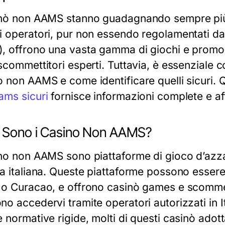
inò non AAMS stanno guadagnando sempre più att
i operatori, pur non essendo regolamentati da
, offrono una vasta gamma di giochi e promozi
 scommettitori esperti. Tuttavia, è essenzial
ò non AAMS e come identificare quelli sicuri. 
ams sicuri
fornisce informazioni complete e aff
i Sono i Casino Non AAMS?
ino non AAMS sono piattaforme di gioco d’azz
a italiana. Queste piattaforme possono essere 
 o Curacao, e offrono casinò games e scomme
o accedervi tramite operatori autorizzati in I
e normative rigide, molti di questi casinò adot