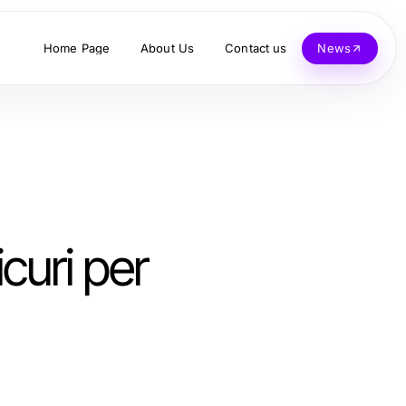
Home Page
About Us
Contact us
News
curi per