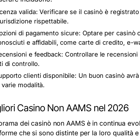
icenza valida:
Verificare se il casinò è registrato
urisdizione rispettabile.
pzioni di pagamento sicure:
Optare per casinò 
nosciuti e affidabili, come carte di credito, e-wa
ecensioni e feedback:
Controllare le recensioni 
ti di controllo.
upporto clienti disponibile:
Un buon casinò avrà u
 varie modalità.
gliori Casino Non AAMS nel 2026
norama dei casinò non AAMS è in continua evol
forme che si sono distinte per la loro qualità e