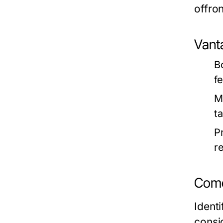
offron
Vant
B
f
M
t
P
r
Come
Identi
consi