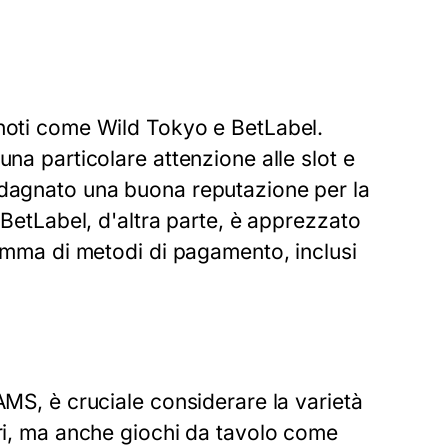
 noti come Wild Tokyo e BetLabel.
una particolare attenzione alle slot e
adagnato una buona reputazione per la
 BetLabel, d'altra parte, è apprezzato
gamma di metodi di pagamento, inclusi
AMS, è cruciale considerare la varietà
ari, ma anche giochi da tavolo come