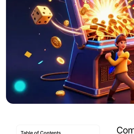
Comp
Table of Contents