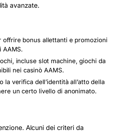
lità avanzate.
offrire bonus allettanti e promozioni
hi AAMS.
chi, incluse slot machine, giochi da
nibili nei casinò AAMS.
a verifica dell’identità all’atto della
ere un certo livello di anonimato.
nzione. Alcuni dei criteri da