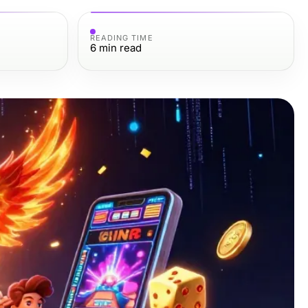
READING TIME
6
min read