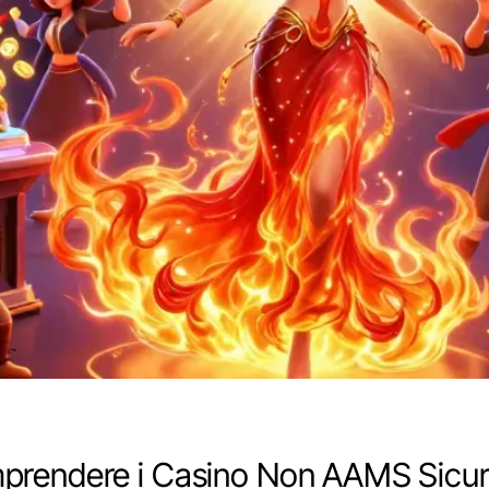
rendere i Casino Non AAMS Sicur