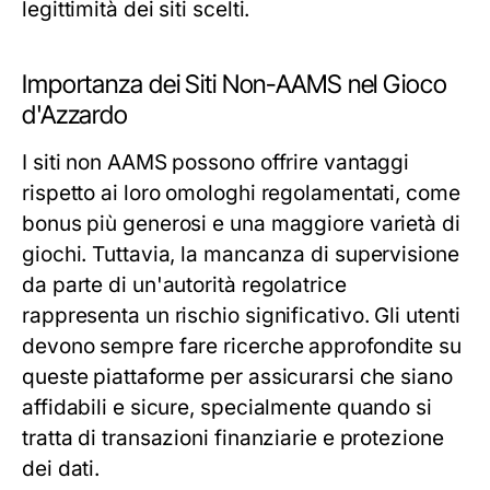
legittimità dei siti scelti.
Importanza dei Siti Non-AAMS nel Gioco
d'Azzardo
I siti non AAMS possono offrire vantaggi
rispetto ai loro omologhi regolamentati, come
bonus più generosi e una maggiore varietà di
giochi. Tuttavia, la mancanza di supervisione
da parte di un'autorità regolatrice
rappresenta un rischio significativo. Gli utenti
devono sempre fare ricerche approfondite su
queste piattaforme per assicurarsi che siano
affidabili e sicure, specialmente quando si
tratta di transazioni finanziarie e protezione
dei dati.