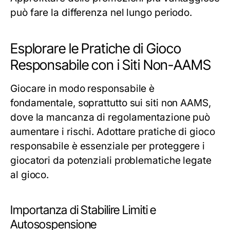
può fare la differenza nel lungo periodo.
Esplorare le Pratiche di Gioco
Responsabile con i Siti Non-AAMS
Giocare in modo responsabile è
fondamentale, soprattutto sui siti non AAMS,
dove la mancanza di regolamentazione può
aumentare i rischi. Adottare pratiche di gioco
responsabile è essenziale per proteggere i
giocatori da potenziali problematiche legate
al gioco.
Importanza di Stabilire Limiti e
Autosospensione