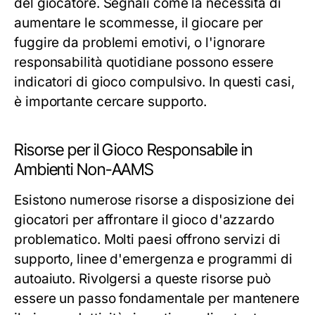
del giocatore. Segnali come la necessità di
aumentare le scommesse, il giocare per
fuggire da problemi emotivi, o l'ignorare
responsabilità quotidiane possono essere
indicatori di gioco compulsivo. In questi casi,
è importante cercare supporto.
Risorse per il Gioco Responsabile in
Ambienti Non-AAMS
Esistono numerose risorse a disposizione dei
giocatori per affrontare il gioco d'azzardo
problematico. Molti paesi offrono servizi di
supporto, linee d'emergenza e programmi di
autoaiuto. Rivolgersi a queste risorse può
essere un passo fondamentale per mantenere