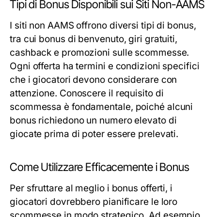
Tipi di Bonus Disponibili sui Siti Non-AAMS
I siti non AAMS offrono diversi tipi di bonus,
tra cui bonus di benvenuto, giri gratuiti,
cashback e promozioni sulle scommesse.
Ogni offerta ha termini e condizioni specifici
che i giocatori devono considerare con
attenzione. Conoscere il requisito di
scommessa è fondamentale, poiché alcuni
bonus richiedono un numero elevato di
giocate prima di poter essere prelevati.
Come Utilizzare Efficacemente i Bonus
Per sfruttare al meglio i bonus offerti, i
giocatori dovrebbero pianificare le loro
scommesse in modo strategico. Ad esempio,