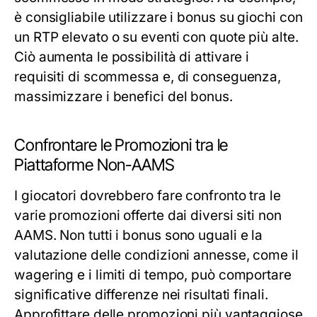
è consigliabile utilizzare i bonus su giochi con
un RTP elevato o su eventi con quote più alte.
Ciò aumenta le possibilità di attivare i
requisiti di scommessa e, di conseguenza,
massimizzare i benefici del bonus.
Confrontare le Promozioni tra le
Piattaforme Non-AAMS
I giocatori dovrebbero fare confronto tra le
varie promozioni offerte dai diversi siti non
AAMS. Non tutti i bonus sono uguali e la
valutazione delle condizioni annesse, come il
wagering e i limiti di tempo, può comportare
significative differenze nei risultati finali.
Approfittare delle promozioni più vantaggiose