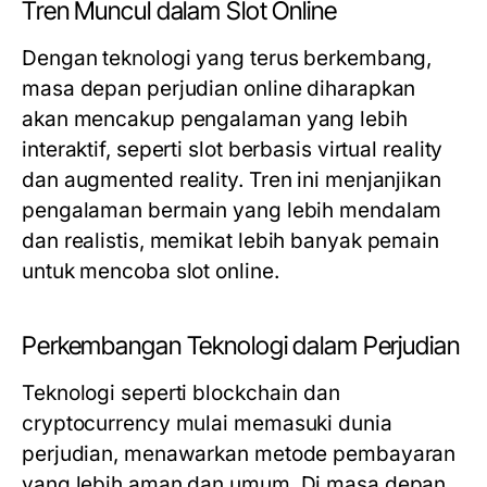
Tren Muncul dalam Slot Online
Dengan teknologi yang terus berkembang,
masa depan perjudian online diharapkan
akan mencakup pengalaman yang lebih
interaktif, seperti slot berbasis virtual reality
dan augmented reality. Tren ini menjanjikan
pengalaman bermain yang lebih mendalam
dan realistis, memikat lebih banyak pemain
untuk mencoba slot online.
Perkembangan Teknologi dalam Perjudian
Teknologi seperti blockchain dan
cryptocurrency mulai memasuki dunia
perjudian, menawarkan metode pembayaran
yang lebih aman dan umum. Di masa depan,