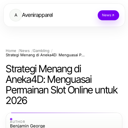
Avenirapparel
A
News
Home
News
Gambling
Strategi Menang di Aneka4D: Menguasai Permainan Slot Online untuk 2026
Strategi Menang di
Aneka4D: Menguasai
Permainan Slot Online untuk
2026
AUTHOR
Benjamin George