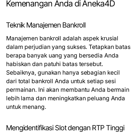
Kemenangan Anda di Aneka4D
Teknik Manajemen Bankroll
Manajemen bankroll adalah aspek krusial
dalam perjudian yang sukses. Tetapkan batas
berapa banyak uang yang bersedia Anda
habiskan dan patuhi batas tersebut.
Sebaiknya, gunakan hanya sebagian kecil
dari total bankroll Anda untuk setiap sesi
permainan. Ini akan membantu Anda bermain
lebih lama dan meningkatkan peluang Anda
untuk menang.
Mengidentifikasi Slot dengan RTP Tinggi