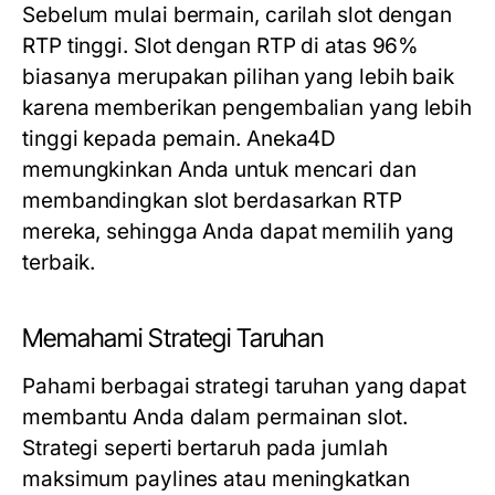
Sebelum mulai bermain, carilah slot dengan
RTP tinggi. Slot dengan RTP di atas 96%
biasanya merupakan pilihan yang lebih baik
karena memberikan pengembalian yang lebih
tinggi kepada pemain. Aneka4D
memungkinkan Anda untuk mencari dan
membandingkan slot berdasarkan RTP
mereka, sehingga Anda dapat memilih yang
terbaik.
Memahami Strategi Taruhan
Pahami berbagai strategi taruhan yang dapat
membantu Anda dalam permainan slot.
Strategi seperti bertaruh pada jumlah
maksimum paylines atau meningkatkan