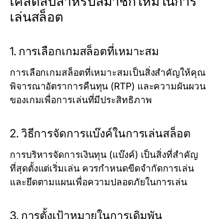
เคล็ดลับสำหรับสมาชิกใหม่ในการ
เล่นสล็อต
1. การเลือกเกมสล็อตที่เหมาะสม
การเลือกเกมสล็อตที่เหมาะสมเป็นสิ่งสำคัญให้คุณ
พิจารณาอัตราการคืนทุน (RTP) และความผันผวน
ของเกมเพื่อการเล่นที่มีประสิทธิภาพ
2. วิธีการจัดการแบ๊งค์ในการเล่นสล็อต
การบริหารจัดการเงินทุน (แบ๊งค์) เป็นสิ่งที่สำคัญ
ที่สุดตั้งแต่เริ่มเล่น ควรกำหนดขีดจำกัดการเล่น
และยึดตามแผนเพื่อความปลอดภัยในการเล่น
3. การตั้งเป้าหมายในการเดิมพัน