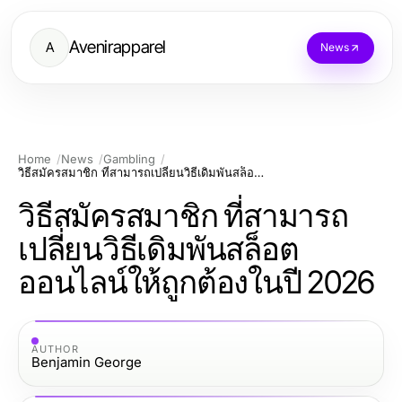
Avenirapparel
A
News
Home
News
Gambling
วิธีสมัครสมาชิก ที่สามารถเปลี่ยนวิธีเดิมพันสล็อตออนไลน์ให้ถูกต้องในปี 2026
วิธีสมัครสมาชิก ที่สามารถ
เปลี่ยนวิธีเดิมพันสล็อต
ออนไลน์ให้ถูกต้องในปี 2026
AUTHOR
Benjamin George