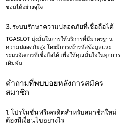
ชอบได้อย่างจุใจ
3. ระบบรักษาความปลอดภัยที่เชื่อถือได้
TGASLOT มุ่งมั่นในการให้บริการที่มีมาตรฐาน
ความปลอดภัยสูง โดยมีการเข้ารหัสข้อมูลและ
ระบบจัดการที่เชื่อถือได้ เพื่อให้คุณมั่นใจในทุกการ
เดิมพัน
คำถามที่พบบ่อยหลังการสมัคร
สมาชิก
1. โปรโมชั่นฟรีเครดิตสำหรับสมาชิกใหม่
ต้องมีเงื่อนไขอย่างไร