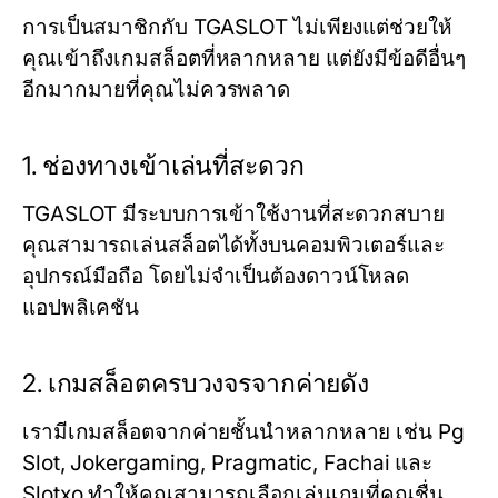
การเป็นสมาชิกกับ TGASLOT ไม่เพียงแต่ช่วยให้
คุณเข้าถึงเกมสล็อตที่หลากหลาย แต่ยังมีข้อดีอื่นๆ
อีกมากมายที่คุณไม่ควรพลาด
1. ช่องทางเข้าเล่นที่สะดวก
TGASLOT มีระบบการเข้าใช้งานที่สะดวกสบาย
คุณสามารถเล่นสล็อตได้ทั้งบนคอมพิวเตอร์และ
อุปกรณ์มือถือ โดยไม่จำเป็นต้องดาวน์โหลด
แอปพลิเคชัน
2. เกมสล็อตครบวงจรจากค่ายดัง
เรามีเกมสล็อตจากค่ายชั้นนำหลากหลาย เช่น Pg
Slot, Jokergaming, Pragmatic, Fachai และ
Slotxo ทำให้คุณสามารถเลือกเล่นเกมที่คุณชื่น