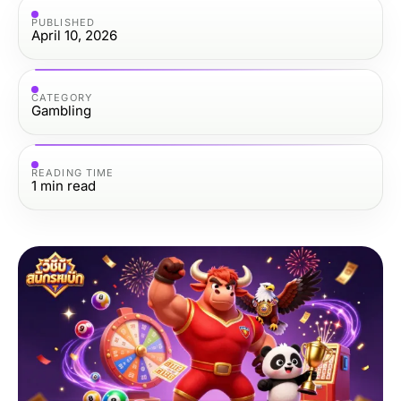
PUBLISHED
April 10, 2026
CATEGORY
Gambling
READING TIME
1
min read