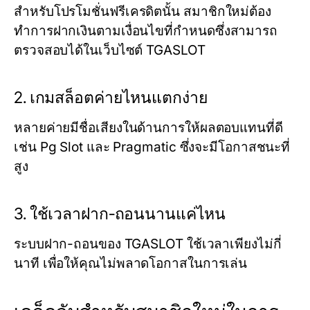
สำหรับโปรโมชั่นฟรีเครดิตนั้น สมาชิกใหม่ต้อง
ทำการฝากเงินตามเงื่อนไขที่กำหนดซึ่งสามารถ
ตรวจสอบได้ในเว็บไซต์ TGASLOT
2. เกมสล็อตค่ายไหนแตกง่าย
หลายค่ายมีชื่อเสียงในด้านการให้ผลตอบแทนที่ดี
เช่น Pg Slot และ Pragmatic ซึ่งจะมีโอกาสชนะที่
สูง
3. ใช้เวลาฝาก-ถอนนานแค่ไหน
ระบบฝาก-ถอนของ TGASLOT ใช้เวลาเพียงไม่กี่
นาที เพื่อให้คุณไม่พลาดโอกาสในการเล่น