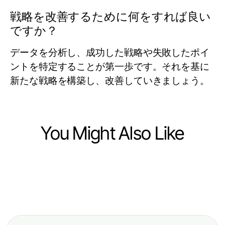
戦略を改善するために何をすれば良い
ですか？
データを分析し、成功した戦略や失敗したポイ
ントを特定することが第一歩です。それを基に
新たな戦略を構築し、改善していきましょう。
You Might Also Like
Ecommerce & Shopping
Ecommerce & Shopping
The 5 Pillars of Successful Kratom
Ecommerce & Shopping
Wie YouTube Abonnenten kaufen
Experience Strategy in 2026
The Final Verdict on Top Up Mango
Ihre Marketingstrategie 2026