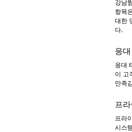
강남쩜
항목은
대한 
다.
응대
응대 
이 고
만족감
프라
프라이
시스템