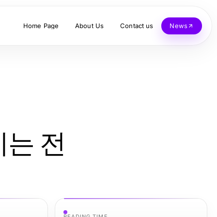
Home Page
About Us
Contact us
News
이는 전
READING TIME