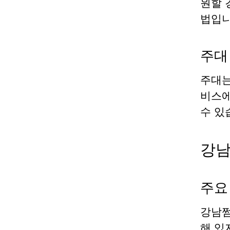
원할 
법입니
주대
주대는
비스에
수 있
강남
주요
강남쩜
해 있