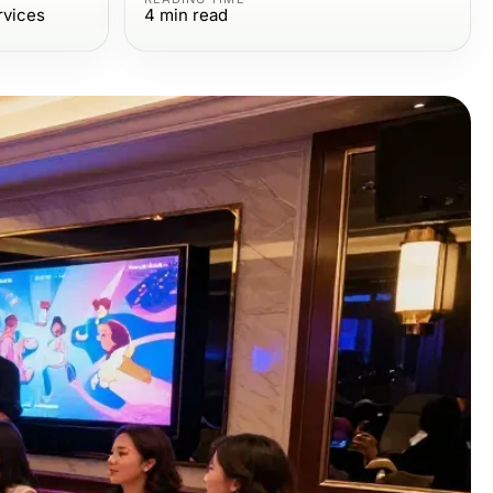
rvices
4
min read