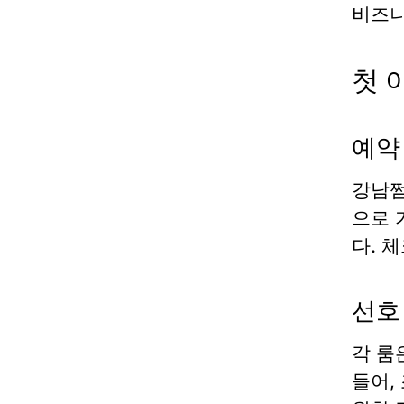
비즈니
첫 
예약
강남쩜
으로 
다. 
선호
각 룸
들어,