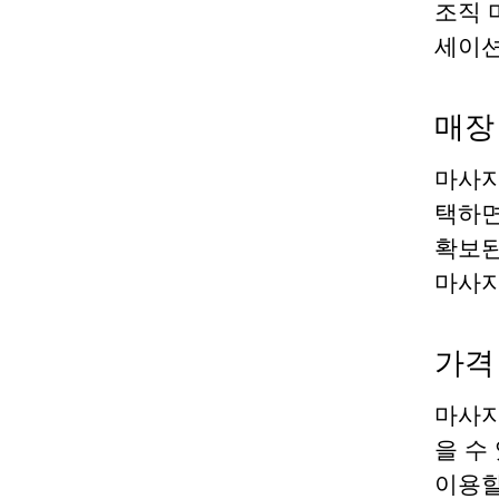
조직 
세이션
매장
마사지
택하면
확보된
마사지
가격
마사지
을 수
이용할