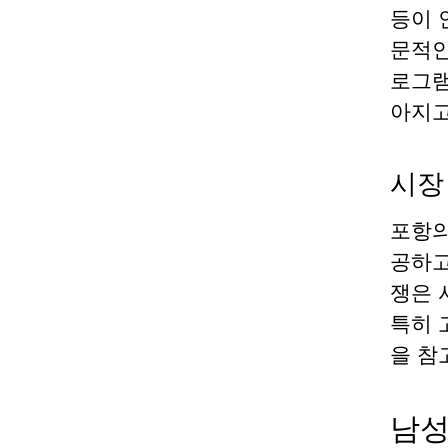
등이 
문적인
로그램
아지고
시장
포항의
공하고
쟁은 
특히 
을 참
남성