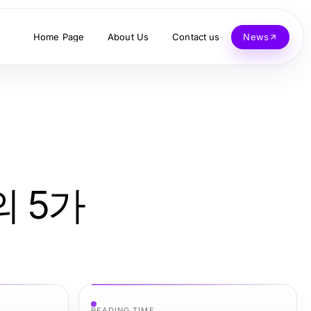
Home Page
About Us
Contact us
News
의 5가
READING TIME