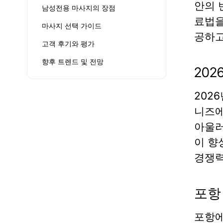
안의 
남성전용 마사지의 장점
료법을
마사지 선택 가이드
공하고
고객 후기와 평가
향후 트렌드 및 전망
20
202
니즈에
아울러
이 향
경쟁력
포항
포항에