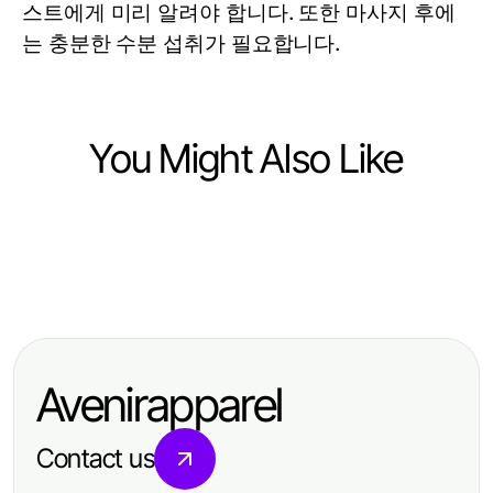
스트에게 미리 알려야 합니다. 또한 마사지 후에
는 충분한 수분 섭취가 필요합니다.
You Might Also Like
Health
Health
The 5 Pillars of Successful
Health
"The 4 Stages of Sports Massage
Astaxanthin Supplement Canada
Behind the Scenes of Bel Fıtığı
at Home Mastery in 2026"
Strategy for Health Enthusiasts in
Ameliyatı: How It Really Works for
2026
Avenirapparel
Quick Recovery in 2026
Contact us