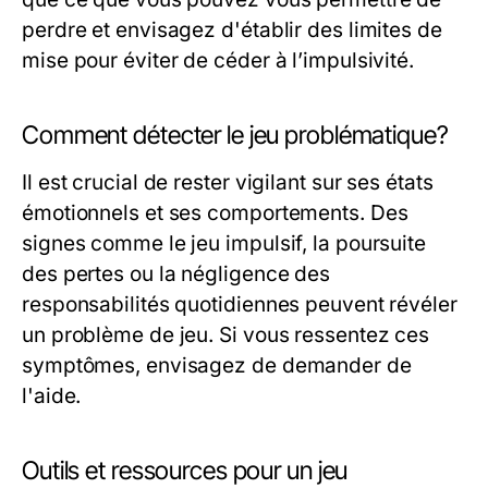
perdre et envisagez d'établir des limites de
mise pour éviter de céder à l’impulsivité.
Comment détecter le jeu problématique?
Il est crucial de rester vigilant sur ses états
émotionnels et ses comportements. Des
signes comme le jeu impulsif, la poursuite
des pertes ou la négligence des
responsabilités quotidiennes peuvent révéler
un problème de jeu. Si vous ressentez ces
symptômes, envisagez de demander de
l'aide.
Outils et ressources pour un jeu