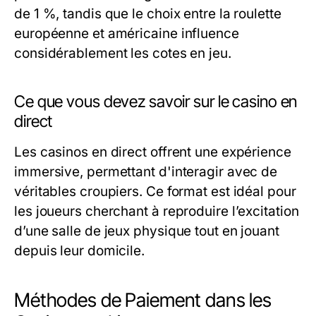
de 1 %, tandis que le choix entre la roulette
européenne et américaine influence
considérablement les cotes en jeu.
Ce que vous devez savoir sur le casino en
direct
Les casinos en direct offrent une expérience
immersive, permettant d'interagir avec de
véritables croupiers. Ce format est idéal pour
les joueurs cherchant à reproduire l’excitation
d’une salle de jeux physique tout en jouant
depuis leur domicile.
Méthodes de Paiement dans les