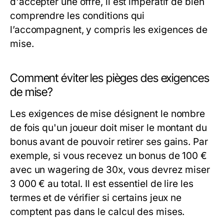
d'accepter une offre, il est impératif de bien
comprendre les conditions qui
l’accompagnent, y compris les exigences de
mise.
Comment éviter les pièges des exigences
de mise?
Les exigences de mise désignent le nombre
de fois qu'un joueur doit miser le montant du
bonus avant de pouvoir retirer ses gains. Par
exemple, si vous recevez un bonus de 100 €
avec un wagering de 30x, vous devrez miser
3 000 € au total. Il est essentiel de lire les
termes et de vérifier si certains jeux ne
comptent pas dans le calcul des mises.