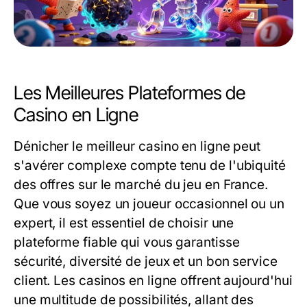
Les Meilleures Plateformes de
Casino en Ligne
Dénicher le meilleur casino en ligne peut
s'avérer complexe compte tenu de l'ubiquité
des offres sur le marché du jeu en France.
Que vous soyez un joueur occasionnel ou un
expert, il est essentiel de choisir une
plateforme fiable qui vous garantisse
sécurité, diversité de jeux et un bon service
client. Les casinos en ligne offrent aujourd'hui
une multitude de possibilités, allant des