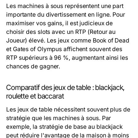
Les machines à sous représentent une part
importante du divertissement en ligne. Pour
maximiser vos gains, il est judicieux de
choisir des slots avec un RTP (Retour au
Joueur) élevé. Les jeux comme Book of Dead
et Gates of Olympus affichent souvent des
RTP supérieurs à 96 %, augmentant ainsi les
chances de gagner.
Comparatif des jeux de table : blackjack,
roulette et baccarat
Les jeux de table nécessitent souvent plus de
stratégie que les machines à sous. Par
exemple, la stratégie de base au blackjack
peut réduire l'avantage de la maison à moins