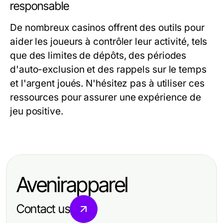
responsable
De nombreux casinos offrent des outils pour
aider les joueurs à contrôler leur activité, tels
que des limites de dépôts, des périodes
d'auto-exclusion et des rappels sur le temps
et l'argent joués. N'hésitez pas à utiliser ces
ressources pour assurer une expérience de
jeu positive.
Avenirapparel
Contact us